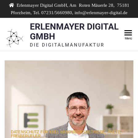
Erlenmayer Digital GmbH, Am Roten Mäuerle 28, 75181
Pforzheim, Tel. 07231/5660980, info@erlenmayer-digital.de
ERLENMAYER DIGITAL
GMBH
Menü
DIE DIGITALMANUFAKTUR
DATENSCHUTZ FÜR KMU, HANDWERKSBETRIEBE, ÄRZTE,
FREIBERUFLER