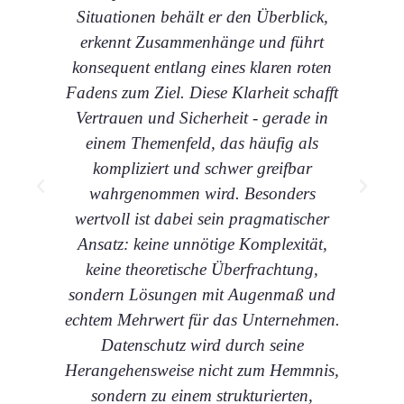
Situationen behält er den Überblick,
erkennt Zusammenhänge und führt
konsequent entlang eines klaren roten
er
Fadens zum Ziel. Diese Klarheit schafft
Vertrauen und Sicherheit - gerade in
B
einem Themenfeld, das häufig als
pr
kompliziert und schwer greifbar
Wei
wahrgenommen wird. Besonders
Um
wertvoll ist dabei sein pragmatischer
Ansatz: keine unnötige Komplexität,
keine theoretische Überfrachtung,
Un
sondern Lösungen mit Augenmaß und
echtem Mehrwert für das Unternehmen.
Datenschutz wird durch seine
Un
Herangehensweise nicht zum Hemmnis,
fü
sondern zu einem strukturierten,