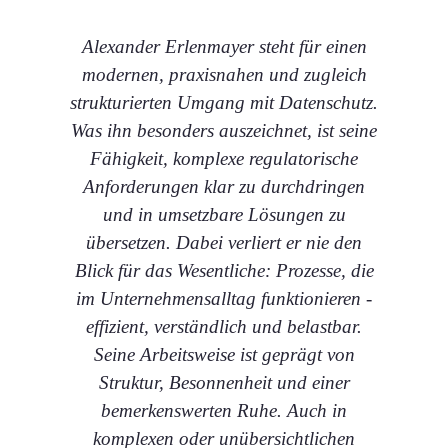
Alexander Erlenmayer steht für einen
modernen, praxisnahen und zugleich
strukturierten Umgang mit Datenschutz.
We
Was ihn besonders auszeichnet, ist seine
d
Fähigkeit, komplexe regulatorische
Anforderungen klar zu durchdringen
Gru
und in umsetzbare Lösungen zu
übersetzen. Dabei verliert er nie den
D
Blick für das Wesentliche: Prozesse, die
im Unternehmensalltag funktionieren -
Pa
effizient, verständlich und belastbar.
un
Seine Arbeitsweise ist geprägt von
Struktur, Besonnenheit und einer
bemerkenswerten Ruhe. Auch in
u
komplexen oder unübersichtlichen
B